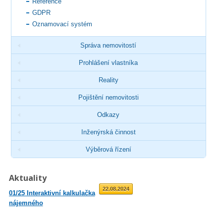
Reference
GDPR
Oznamovací systém
Správa nemovitostí
Prohlášení vlastníka
Reality
Pojištění nemovitosti
Odkazy
Inženýrská činnost
Výběrová řízení
Aktuality
01.09.2025
22.08.2024
01/25 Interaktivní kalkulačka
02/23 Zveřejnění průměrné
nájemného
roční míry inflace