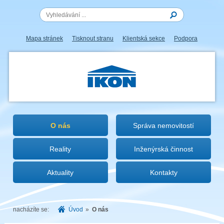
Mapa stránek
Tisknout stranu
Klientská sekce
Podpora
IKON.CZ
O nás
Správa nemovitostí
Reality
Inženýrská činnost
Aktuality
Kontakty
nacházíte se:
Úvod
»
O nás