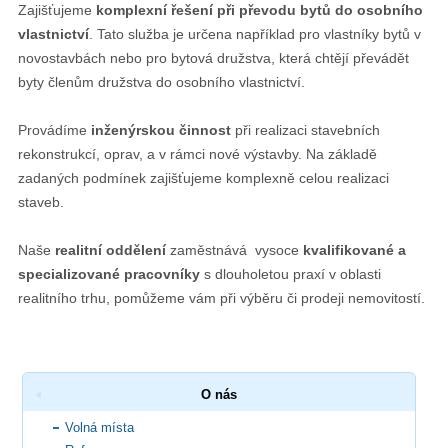
Zajišťujeme
komplexní řešení při převodu bytů do osobního
vlastnictví
. Tato služba je určena například pro vlastníky bytů v
novostavbách nebo pro bytová družstva, která chtějí převádět
byty členům družstva do osobního vlastnictví.
Provádíme
inženýrskou činnost
při realizaci stavebních
rekonstrukcí, oprav, a v rámci nové výstavby. Na základě
zadaných podmínek zajišťujeme komplexně celou realizaci
staveb.
Naše
realitní oddělení
zaměstnává vysoce
kvalifikované a
specializované pracovníky
s dlouholetou praxí v oblasti
realitního trhu, pomůžeme vám při výběru či prodeji nemovitostí.
O nás
Volná místa