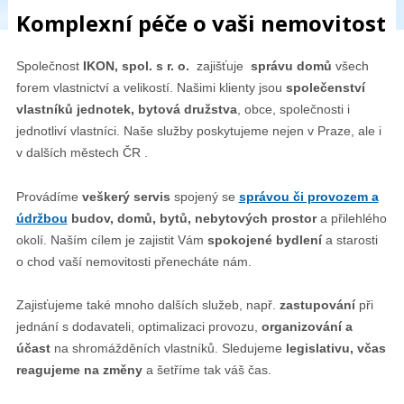
Komplexní péče o vaši nemovitost
Společnost
IKON, spol. s r. o.
zajišťuje
správu domů
všech
forem vlastnictví a velikostí. Našimi klienty jsou
společenství
vlastníků jednotek, bytová družstva
, obce, společnosti i
jednotliví vlastníci. Naše služby poskytujeme nejen v Praze, ale i
v dalších městech ČR .
Provádíme
veškerý servis
spojený se
správou či provozem a
údržbou
budov, domů, bytů, nebytových prostor
a přilehlého
okolí. Naším cílem je zajistit Vám
spokojené bydlení
a starosti
o chod vaší nemovitosti přenecháte nám.
Zajisťujeme také mnoho dalších služeb, např.
zastupování
při
jednání s dodavateli, optimalizaci provozu,
organizování a
účast
na shromážděních vlastníků. Sledujeme
legislativu, včas
reagujeme na změny
a šetříme tak váš čas.