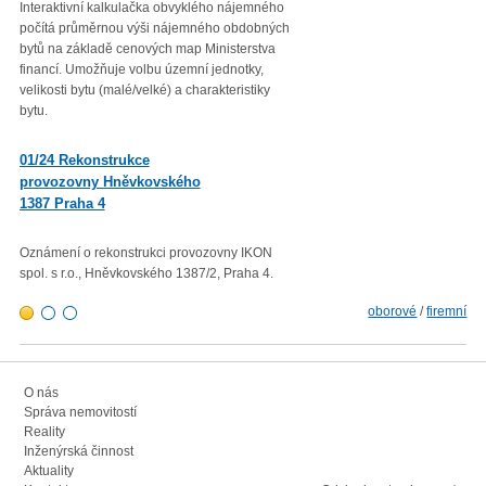
Interaktivní kalkulačka obvyklého nájemného
Věc: Výpis ze statistického zjiš
počítá průměrnou výši nájemného obdobných
Průměrná roční míra inflace vyjá
bytů na základě cenových map Ministerstva
přírůstkem průměrného indexu
financí. Umožňuje volbu územní jednotky,
spotřebitelských cen
velikosti bytu (malé/velké) a charakteristiky
(CPI – Consumer Price Index) za
bytu.
roku 2022 proti průměru 12 měsí
01/23 Mzdová agenda od 1.
01/24 Rekonstrukce
1. 2023
provozovny Hněvkovského
1387 Praha 4
Minimální mzda v roce 2023 – vl
rozhodla zvýšit minimální měsíč
300,- Kč a minimální hodinovou 
Oznámení o rekonstrukci provozovny IKON
103,80 Kč.
spol. s r.o., Hněvkovského 1387/2, Praha 4.
oborové
/
firemní
O nás
Správa nemovitostí
Reality
Inženýrská činnost
Aktuality