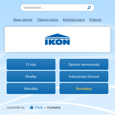
Mapa stránek
Tisknout stranu
Klientská sekce
Podpora
IKON.CZ
O nás
Správa nemovitostí
Reality
Inženýrská činnost
Aktuality
Kontakty
nacházíte se:
Úvod
»
Kontakty