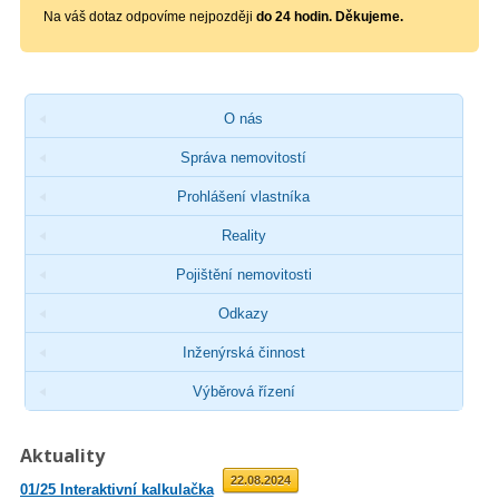
Na váš dotaz odpovíme nejpozději
do 24 hodin. Děkujeme.
O nás
Správa nemovitostí
Prohlášení vlastníka
Reality
Pojištění nemovitosti
Odkazy
Inženýrská činnost
Výběrová řízení
Aktuality
01.09.2025
22.08.2024
01/25 Interaktivní kalkulačka
02/23 Zveřejnění průměrné