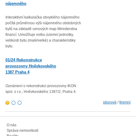
nájemného
roční míry inflace
Interaktivní kalkulačka obvyklého nájemného
Věc: Výpis ze statistického zjiš
počítá průměrnou výši nájemného obdobných
Průměrná roční míra inflace vyjá
bytů na základě cenových map Ministerstva
přírůstkem průměrného indexu
financí. Umožňuje volbu územní jednotky,
spotřebitelských cen
velikosti bytu (malé/velké) a charakteristiky
(CPI – Consumer Price Index) za
bytu.
roku 2022 proti průměru 12 měsí
01/23 Mzdová agenda od 1.
01/24 Rekonstrukce
1. 2023
provozovny Hněvkovského
1387 Praha 4
Minimální mzda v roce 2023 – vl
rozhodla zvýšit minimální měsíč
300,- Kč a minimální hodinovou 
Oznámení o rekonstrukci provozovny IKON
103,80 Kč.
spol. s r.o., Hněvkovského 1387/2, Praha 4.
oborové
/
firemní
O nás
Správa nemovitostí