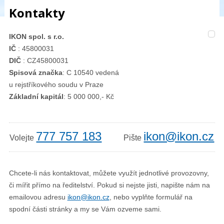
Kontakty
IKON spol. s r.o.
IČ
: 45800031
DIČ
: CZ45800031
Spisová značka
: C 10540 vedená
u rejstříkového soudu v Praze
Základní kapitál
: 5 000 000,- Kč
777 757 183
ikon@ikon.cz
Volejte
Pište
Chcete-li nás kontaktovat, můžete využít jednotlivé provozovny,
či mířit přímo na ředitelství. Pokud si nejste jisti, napište nám na
emailovou adresu
ikon@ikon.cz
, nebo vyplňte formulář na
spodní části stránky a my se Vám ozveme sami.