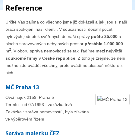
Reference
Určitě Vás zajímá co všechno jsme již dokázali a jak jsou s naší
prací spokojeni naši klienti . V současnosti dosáhl počet
bytových jednotek svěřených do naší správy
počtu 25.000
a
plocha spravovaných nebytových prostor
přesáhla 1.000.000
2
m
. V oboru správa nemovitostí se tak řadíme mezi
největší
soukromé firmy v České republice
. Z toho je zřejmé, že není
možné zde uvádět všechny, proto uvádíme alespoň některé z
nich.
MČ Praha 13
Ovčí hájek 2159, Praha 5
Termín : od 07/1993 - zakázka trvá
Zakázka : správa nemovitostí , byla získána
ve výběrovém řízení
Správa majetku ČEZ