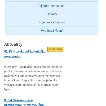
Pojištění nemovitosti
Odkazy
Inženýrská činnost
Výběrová řízení
Aktuality
01.09.2025
22.08.2024
01/25 Interaktivní kalkulačka
02/23 Zveřejnění průměrné
nájemného
roční míry inflace
Interaktivní kalkulačka obvyklého nájemného
Věc: Výpis ze statistického zjiš
počítá průměrnou výši nájemného obdobných
Průměrná roční míra inflace vyjá
bytů na základě cenových map Ministerstva
přírůstkem průměrného indexu
financí. Umožňuje volbu územní jednotky,
spotřebitelských cen
velikosti bytu (malé/velké) a charakteristiky
(CPI – Consumer Price Index) za
bytu.
roku 2022 proti průměru 12 měsí
01/23 Mzdová agenda od 1.
01/24 Rekonstrukce
1. 2023
provozovny Hněvkovského