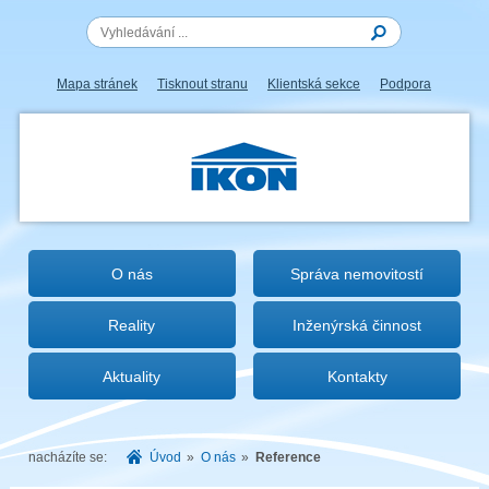
Mapa stránek
Tisknout stranu
Klientská sekce
Podpora
IKON.CZ
O nás
Správa nemovitostí
Reality
Inženýrská činnost
Aktuality
Kontakty
nacházíte se:
Úvod
»
O nás
»
Reference