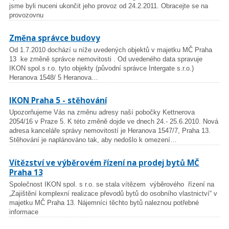
jsme byli nuceni ukončit jeho provoz od 24.2.2011. Obracejte se na
provozovnu
Změna správce budovy
Od 1.7.2010 dochází u níže uvedených objektů v majetku MČ Praha
13 ke změně správce nemovitosti . Od uvedeného data spravuje
IKON spol.s r.o. tyto objekty (původní správce Intergate s.r.o.)
Heranova 1548/ 5 Heranova…
IKON Praha 5 - stěhování
Upozorňujeme Vás na změnu adresy naší pobočky Kettnerova
2054/16 v Praze 5. K této změně dojde ve dnech 24.- 25.6.2010. Nová
adresa kanceláře správy nemovitostí je Heranova 1547/7, Praha 13.
Stěhování je naplánováno tak, aby nedošlo k omezení…
Vítězství ve výběrovém řízení na prodej bytů MČ
Praha 13
Společnost IKON spol. s r.o. se stala vítězem výběrového řízení na
„Zajištění komplexní realizace převodů bytů do osobního vlastnictví“ v
majetku MČ Praha 13. Nájemníci těchto bytů naleznou potřebné
informace