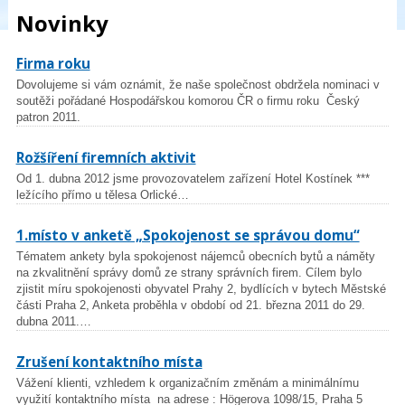
Novinky
Firma roku
Dovolujeme si vám oznámit, že naše společnost obdržela nominaci v
soutěži pořádané Hospodářskou komorou ČR o firmu roku Český
patron 2011.
Rožšíření firemních aktivit
Od 1. dubna 2012 jsme provozovatelem zařízení Hotel Kostínek ***
ležícího přímo u tělesa Orlické…
1.místo v anketě „Spokojenost se správou domu“
Tématem ankety byla spokojenost nájemců obecních bytů a náměty
na zkvalitnění správy domů ze strany správních firem. Cílem bylo
zjistit míru spokojenosti obyvatel Prahy 2, bydlících v bytech Městské
části Praha 2, Anketa proběhla v období od 21. března 2011 do 29.
dubna 2011.…
Zrušení kontaktního místa
Vážení klienti, vzhledem k organizačním změnám a minimálnímu
využití kontaktního místa na adrese : Högerova 1098/15, Praha 5