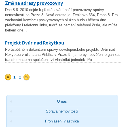
Změna adresy provozovny
Dne 8.6. 2010 dojde k přestěhování naší provozovny správy
nemovitostí na Praze 8. Nová adresa je Zenklova 634, Praha 8. Pro
zachování komfortu poskytovaných služeb budou během dne
přeloženy i telefonní linky, tudíž se nemění telefonní čísla, ale může
během dne…
Projekt Dvůr nad Rokytkou
Po úspěšném dokončení správy developerského projektu Dvůr nad
Rokytkou v ulici Jana Přibíka v Praze 9 , jsme byli pověřeni organizací
transformace na společenství vlastníků jednotek. Po…
«
»
1
2
O nás
Správa nemovitostí
Prohlášení vlastníka