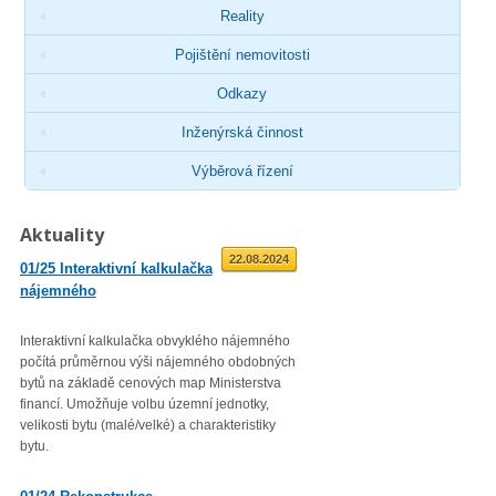
Reality
Pojištění nemovitosti
Odkazy
Inženýrská činnost
Výběrová řízení
Aktuality
01.09.2025
22.08.2024
01/25 Interaktivní kalkulačka
02/23 Zveřejnění průměrné
nájemného
roční míry inflace
Interaktivní kalkulačka obvyklého nájemného
Věc: Výpis ze statistického zjiš
počítá průměrnou výši nájemného obdobných
Průměrná roční míra inflace vyjá
bytů na základě cenových map Ministerstva
přírůstkem průměrného indexu
financí. Umožňuje volbu územní jednotky,
spotřebitelských cen
velikosti bytu (malé/velké) a charakteristiky
(CPI – Consumer Price Index) za
bytu.
roku 2022 proti průměru 12 měsí
01/23 Mzdová agenda od 1.