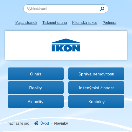
Mapa stránek
Tisknout stranu
Klientská sekce
Podpora
IKON.CZ
O nás
Správa nemovitostí
Reality
Inženýrská činnost
Aktuality
Kontakty
nacházíte se:
Úvod
»
Novinky