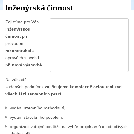
Inženýrská činnost
Zajistíme pro Vás
inženýrskou
činnost
při
provádění
rekonstrukcí
a
opravách staveb i
při nové výstavbě
.
Na základě
zadaných podmínek
zajišťujeme komplexně celou realizaci
všech fází stavebních prací
.
vydání územního rozhodnutí,
vydání stavebního povolení,
organizaci veřejné soutěže na výběr projektantů a jednotlivých
zhotovitelů,