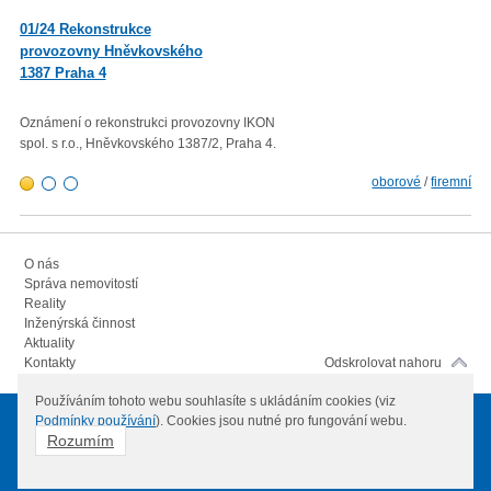
01/23 Mzdová agenda od 1.
01/24 Rekonstrukce
1. 2023
provozovny Hněvkovského
1387 Praha 4
Minimální mzda v roce 2023 – vl
rozhodla zvýšit minimální měsíč
300,- Kč a minimální hodinovou 
Oznámení o rekonstrukci provozovny IKON
103,80 Kč.
spol. s r.o., Hněvkovského 1387/2, Praha 4.
oborové
/
firemní
O nás
Správa nemovitostí
Reality
Inženýrská činnost
Aktuality
Kontakty
Odskrolovat nahoru
Používáním tohoto webu souhlasíte s ukládáním cookies (viz
Podmínky používání
). Cookies jsou nutné pro fungování webu.
© 2012
IKON spol. s.r.o.
Všechna práva vyhrazena
Rozumím
hosting zajišťuje
Váš-hosting
Webdesign
Webový-servis