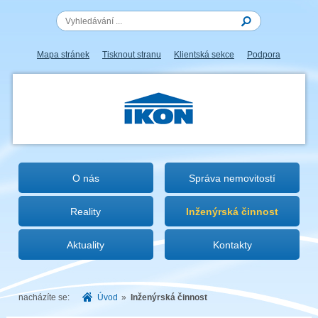
Mapa stránek
Tisknout stranu
Klientská sekce
Podpora
IKON.CZ
O nás
Správa nemovitostí
Reality
Inženýrská činnost
Aktuality
Kontakty
nacházíte se:
Úvod
»
Inženýrská činnost