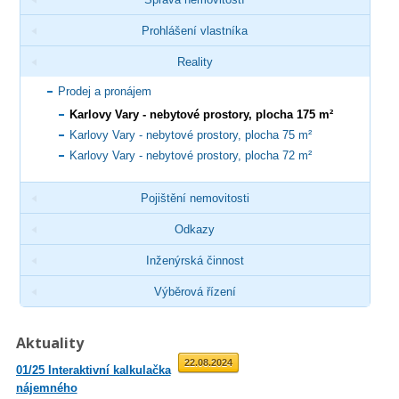
Prohlášení vlastníka
Reality
Prodej a pronájem
Karlovy Vary - nebytové prostory, plocha 175 m²
Karlovy Vary - nebytové prostory, plocha 75 m²
Karlovy Vary - nebytové prostory, plocha 72 m²
Pojištění nemovitosti
Odkazy
Inženýrská činnost
Výběrová řízení
Aktuality
01.09.2025
22.08.2024
01/25 Interaktivní kalkulačka
02/23 Zveřejnění průměrné
nájemného
roční míry inflace