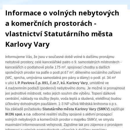
Informace o volných nebytových
a komerčních prostorách -
vlastnictví Statutárního města
Karlovy Vary
Informujeme Vás, že jsou v současné době volné k dalšímu pronájmu
nebytové prostory, celé kancelářské patro o 9. samostatných místnostech -
kancelářích o podlahové ploše 175 m², spojovací chodby a dalších
společných prostor na patře o podl.pl.67 m², děleného sociálního zařízení
(WC, sprcha, umývárna samostatná pro pány a dámy) o podl. pl. 34 m²
v ulici
I. P. Pavlova č.p. 891, č.or.7, kú. Karlovy Vary
, umístěné ve
4.nadzemním podlaží (podkroví) nebytového domu. Je možné si pronajmout
jen jednotlivé místnosti, nebo jejich souhrn dle výběru. Topení dálkové
centrální, náklady na služby (teplo, voda teplá a studená, elektřina) budou
účtovány dohodnutým paušálem. 1-3 NP užívá Městská knihovna o.p.s.
Na základě požadavku
Statutárního města Karlovy Vary (SMKV)
zajišťuje
IKON spol. s r.o
. odborné realitní služby spojené s aktivní propagací
volných nebytových a komerčních prostor v majetku SMKV, ve smyslu
maximální informovanosti veřejnosti. Zajistíme tak pro zájemce o pronájem