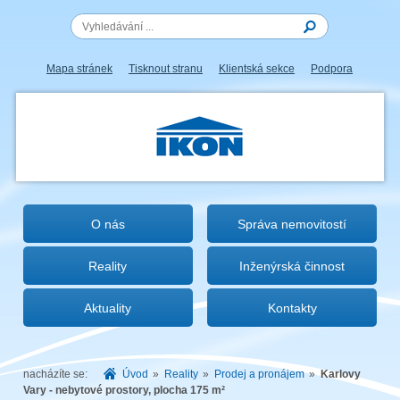
Mapa stránek
Tisknout stranu
Klientská sekce
Podpora
IKON.CZ
O nás
Správa nemovitostí
Reality
Inženýrská činnost
Aktuality
Kontakty
nacházíte se:
Úvod
»
Reality
»
Prodej a pronájem
»
Karlovy
Vary - nebytové prostory, plocha 175 m²