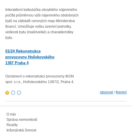
Interaktivní kalkulačka obvyklého nájemného
Věc: Výpis ze statistického zjiš
počítá průměrnou výši nájemného obdobných
Průměrná roční míra inflace vyjá
bytů na základě cenových map Ministerstva
přírůstkem průměrného indexu
financí. Umožňuje volbu územní jednotky,
spotřebitelských cen
velikosti bytu (malé/velké) a charakteristiky
(CPI – Consumer Price Index) za
bytu.
roku 2022 proti průměru 12 měsí
01/23 Mzdová agenda od 1.
01/24 Rekonstrukce
1. 2023
provozovny Hněvkovského
1387 Praha 4
Minimální mzda v roce 2023 – vl
rozhodla zvýšit minimální měsíč
300,- Kč a minimální hodinovou 
Oznámení o rekonstrukci provozovny IKON
103,80 Kč.
spol. s r.o., Hněvkovského 1387/2, Praha 4.
oborové
/
firemní
O nás
Správa nemovitostí
Reality
Inženýrská činnost