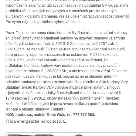
informaci o volných nemovitostech určených k dalšímu pronájmu,
vypomůžeme zájemci při zpracování žádosti na podatelnu SMKV, zajistíme
prohlídku všech volných nebytových a komerčních prostor vhodných
a určených k dalšímu pronájmu, vše za účelem zpracování žádostí zájemců.
Pro výběr nájemce proběhne výběrové řízení.
Pozn. Tato inzerce nemá charakter nabídky či návrhu na uzavření smlouvy
ani přijetí, změny nebo odmítnutí nabídky na uzavření smlouvy ve smyslu
příslušných ustanovení zák. č. 89/2012 Sb. ustanovení § 1757 zák. č.
89/2012 Sb. se nepoužijí. Vztahuje-li se tato inzerce k jednání o smlouvě,
bere případný zájemce v návaznosti na ustanovení § 1729 zákona č.
89/2012 Sb., občanský zákoník v platném znění na vědomí, že
u Statutárního města Karlovy Vary podléhá uzavírání smluv pravidlům
plynoucím ze zákona č. 128/2000 Sb., o obcích v platném znění. Důvodné
očekávání uzavření smlouvy je tak možné až po příslušném interním
schválení smlouvy v procesu rozhodování Statutárního města Karlovy Vary.
Statutární město Karlovy Vary vylučuje možnost přijetí návrhu smlouvy
s jakýmikoli změnami, dodatky či odchylkami v souladu s ustanovení §
1740 zákona č. 89/2012, občanský zákoník v platném znění. Navržení
změn, dodatků či odchylek je považováno toliko za podnět k dalšímu
jednání o obsahu smlouvy. Kontakt :
IKON spol.s r.o., makléř René Weis, tel. 777 757 963.
Třída energetické náročnosti: E