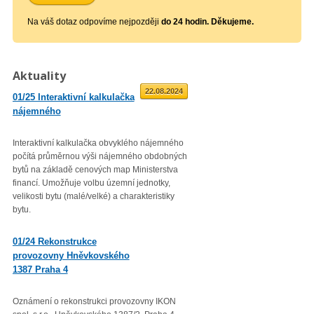
Na váš dotaz odpovíme nejpozději
do 24 hodin. Děkujeme.
Aktuality
01.09.2025
22.08.2024
01/25 Interaktivní kalkulačka
02/23 Zveřejnění průměrné
nájemného
roční míry inflace
Interaktivní kalkulačka obvyklého nájemného
Věc: Výpis ze statistického zjiš
počítá průměrnou výši nájemného obdobných
Průměrná roční míra inflace vyjá
bytů na základě cenových map Ministerstva
přírůstkem průměrného indexu
financí. Umožňuje volbu územní jednotky,
spotřebitelských cen
velikosti bytu (malé/velké) a charakteristiky
(CPI – Consumer Price Index) za
bytu.
roku 2022 proti průměru 12 měsí
01/23 Mzdová agenda od 1.
01/24 Rekonstrukce
1. 2023
provozovny Hněvkovského
1387 Praha 4
Minimální mzda v roce 2023 – vl
rozhodla zvýšit minimální měsíč
300,- Kč a minimální hodinovou 
Oznámení o rekonstrukci provozovny IKON
103,80 Kč.