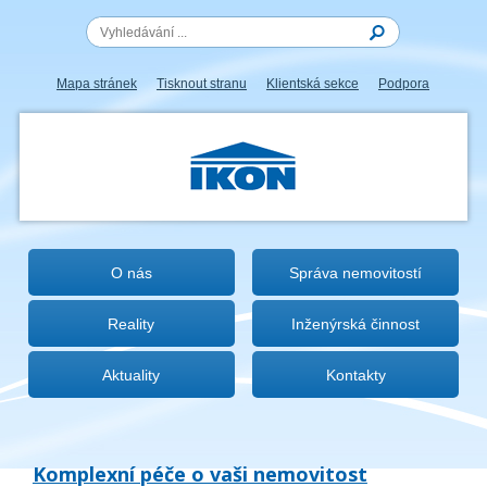
Mapa stránek
Tisknout stranu
Klientská sekce
Podpora
IKON.CZ
O nás
Správa nemovitostí
Reality
Inženýrská činnost
Aktuality
Kontakty
Komplexní péče o vaši nemovitost