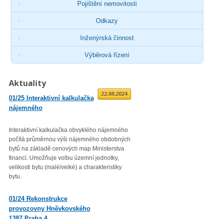
Pojištění nemovitosti
Odkazy
Inženýrská činnost
Výběrová řízení
Aktuality
01.09.2025
22.08.2024
01/25 Interaktivní kalkulačka
02/23 Zveřejnění průměrné
nájemného
roční míry inflace
Interaktivní kalkulačka obvyklého nájemného
Věc: Výpis ze statistického zjiš
počítá průměrnou výši nájemného obdobných
Průměrná roční míra inflace vyjá
bytů na základě cenových map Ministerstva
přírůstkem průměrného indexu
financí. Umožňuje volbu územní jednotky,
spotřebitelských cen
velikosti bytu (malé/velké) a charakteristiky
(CPI – Consumer Price Index) za
bytu.
roku 2022 proti průměru 12 měsí
01/23 Mzdová agenda od 1.
01/24 Rekonstrukce
1. 2023
provozovny Hněvkovského
1387 Praha 4
Minimální mzda v roce 2023 – vl