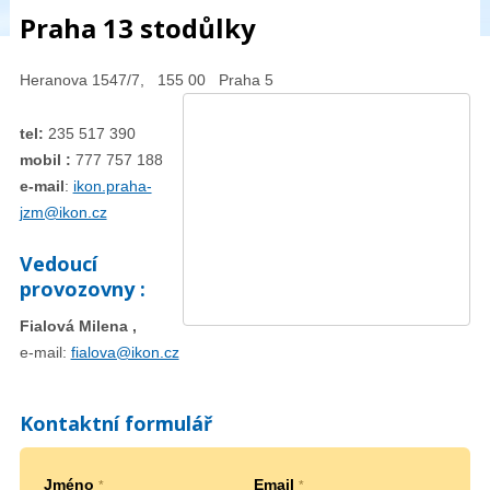
Praha 13 stodůlky
Heranova 1547/7, 155 00 Praha 5
tel:
235 517 390
mobil :
777 757 188
e-mail
:
ikon.praha-
jzm@ikon.cz
Vedoucí
provozovny :
Fialová Milena ,
e-mail:
fialova@ikon.cz
Kontaktní formulář
Jméno
Email
*
*