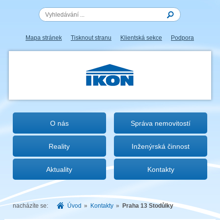
Mapa stránek
Tisknout stranu
Klientská sekce
Podpora
IKON.CZ
O nás
Správa nemovitostí
Reality
Inženýrská činnost
Aktuality
Kontakty
nacházíte se:
Úvod
»
Kontakty
»
Praha 13 Stodůlky