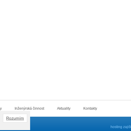
ty
Inženýrská činnost
Aktuality
Kontakty
Rozumím
ráva vyhrazena
hosting zaji