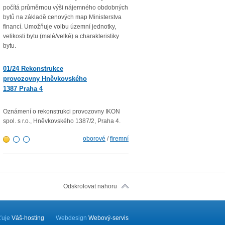
počítá průměrnou výši nájemného obdobných
Průměrná roční míra inflace vyjádř
bytů na základě cenových map Ministerstva
přírůstkem průměrného indexu
financí. Umožňuje volbu územní jednotky,
spotřebitelských cen
velikosti bytu (malé/velké) a charakteristiky
(CPI – Consumer Price Index) za 1
bytu.
roku 2022 proti průměru 12 měsíců
01/23 Mzdová agenda od 1.
01/24 Rekonstrukce
1. 2023
provozovny Hněvkovského
1387 Praha 4
Minimální mzda v roce 2023 – vlád
rozhodla zvýšit minimální měsíční
300,- Kč a minimální hodinovou sa
Oznámení o rekonstrukci provozovny IKON
103,80 Kč.
spol. s r.o., Hněvkovského 1387/2, Praha 4.
oborové
/
firemní
Odskrolovat nahoru
šťuje
Váš-hosting
Webdesign
Webový-servis