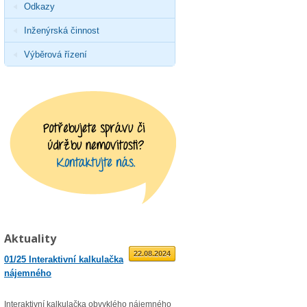
Odkazy
Inženýrská činnost
Výběrová řízení
Aktuality
01.09.2025
22.08.2024
01/25 Interaktivní kalkulačka
02/23 Zveřejnění průměrné
nájemného
roční míry inflace
Interaktivní kalkulačka obvyklého nájemného
Věc: Výpis ze statistického zjišťo