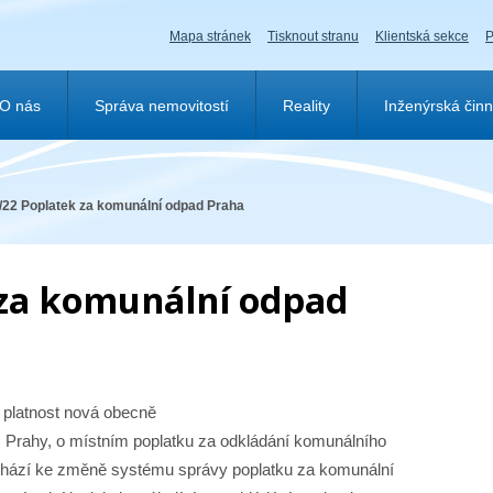
Mapa stránek
Tisknout stranu
Klientská sekce
P
O nás
Správa nemovitostí
Reality
Inženýrská činn
/22 Poplatek za komunální odpad Praha
 za komunální odpad
v platnost nová obecně
. Prahy, o místním poplatku za odkládání komunálního
chází ke změně systému správy poplatku za komunální