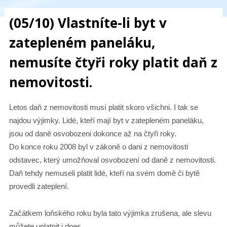
(05/10) Vlastníte-li byt v
zatepleném paneláku,
nemusíte čtyři roky platit daň z
nemovitosti.
Letos daň z nemovitosti musí platit skoro všichni. I tak se
najdou výjimky. Lidé, kteří mají byt v zatepleném paneláku,
jsou od daně osvobozeni dokonce až na čtyři roky.
Do konce roku 2008 byl v zákoně o dani z nemovitosti
odstavec, který umožňoval osvobození od daně z nemovitosti.
Daň tehdy nemuseli platit lidé, kteří na svém domě či bytě
provedli zateplení.
Začátkem loňského roku byla tato výjimka zrušena, ale slevu
můžete uplatnit i dnes.