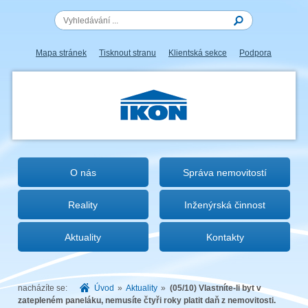
Mapa stránek
Tisknout stranu
Klientská sekce
Podpora
IKON.CZ
O nás
Správa nemovitostí
Reality
Inženýrská činnost
Aktuality
Kontakty
nacházíte se:
Úvod
»
Aktuality
»
(05/10) Vlastníte-li byt v
zatepleném paneláku, nemusíte čtyři roky platit daň z nemovitosti.