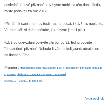
poslední daňové přiznání, kdy byste mohli na této dani ušetřit,
byste podávali za rok 2012.
Přiznání k dani z nemovitosti musíte podat, i když nic neplatíte.
Ve formuláři si daň spočítáte, jako byste ji měli platit.
Když po odevzdání objevíte chybu, po 31. lednu podejte
"dodatečné" přiznání. Nebude-li vám cokoli jasné, obraťte se
na finanční úřad.
Pramen :
http://finance.idnes.cz/vlastnite-li-byt-v-zateplenem-panelaku-nemusite-
ctyri-roky-platit-dan-z-nemovitosti-gns-/p_dane.asp?
c=A100127_160921_p_dane_hru
Výpis novinek