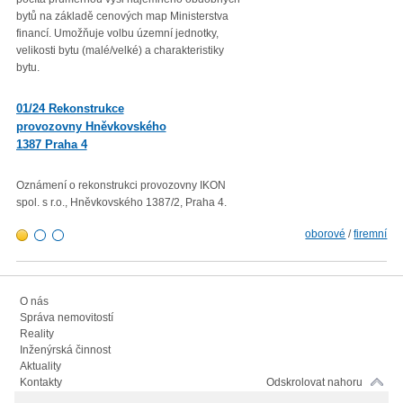
bytů na základě cenových map Ministerstva
přírůstkem průměrného indexu
financí. Umožňuje volbu územní jednotky,
spotřebitelských cen
velikosti bytu (malé/velké) a charakteristiky
(CPI – Consumer Price Index) za
bytu.
roku 2022 proti průměru 12 měsí
01/23 Mzdová agenda od 1.
01/24 Rekonstrukce
1. 2023
provozovny Hněvkovského
1387 Praha 4
Minimální mzda v roce 2023 – vl
rozhodla zvýšit minimální měsíč
300,- Kč a minimální hodinovou 
Oznámení o rekonstrukci provozovny IKON
103,80 Kč.
spol. s r.o., Hněvkovského 1387/2, Praha 4.
oborové
/
firemní
O nás
Správa nemovitostí
Reality
Inženýrská činnost
Aktuality
Kontakty
Odskrolovat nahoru