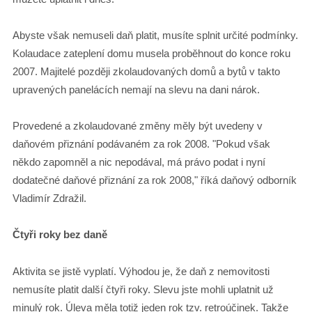
Abyste však nemuseli daň platit, musíte splnit určité podmínky.
Kolaudace zateplení domu musela proběhnout do konce roku
2007. Majitelé později zkolaudovaných domů a bytů v takto
upravených panelácích nemají na slevu na dani nárok.
Provedené a zkolaudované změny měly být uvedeny v
daňovém přiznání podávaném za rok 2008. "Pokud však
někdo zapomněl a nic nepodával, má právo podat i nyní
dodatečné daňové přiznání za rok 2008," říká daňový odborník
Vladimír Zdražil.
Čtyři roky bez daně
Aktivita se jistě vyplatí. Výhodou je, že daň z nemovitosti
nemusíte platit další čtyři roky. Slevu jste mohli uplatnit už
minulý rok. Úleva měla totiž jeden rok tzv. retroúčinek. Takže