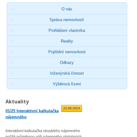
O nás
Správa nemovitostí
Prohlášení vlastníka
Reality
Pojištění nemovitosti
Odkazy
Inženýrská činnost
Výběrová řízení
Aktuality
01.09.2025
22.08.2024
01/25 Interaktivní kalkulačka
02/23 Zveřejnění průměrné
nájemného
roční míry inflace
Interaktivní kalkulačka obvyklého nájemného
Věc: Výpis ze statistického zjiš
počítá průměrnou výši nájemného obdobných
Průměrná roční míra inflace vyjá