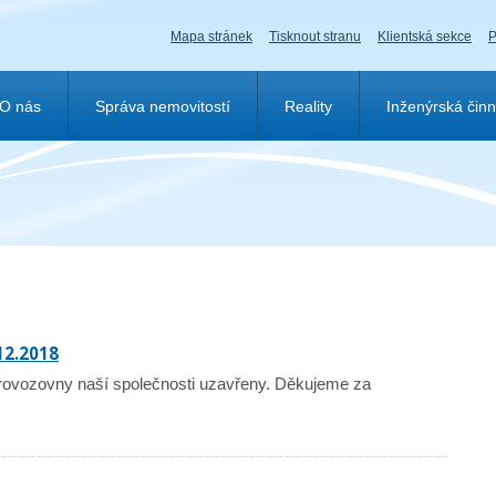
Mapa stránek
Tisknout stranu
Klientská sekce
P
O nás
Správa nemovitostí
Reality
Inženýrská činn
12.2018
rovozovny naší společnosti uzavřeny. Děkujeme za