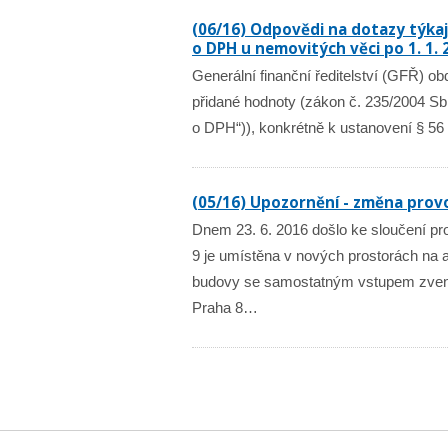
(06/16) Odpovědi na dotazy týkaj
o DPH u nemovitých věci po 1. 1. 
Generální finanční ředitelství (GFŘ) ob
přidané hodnoty (zákon č. 235/2004 Sb.
o DPH“)), konkrétně k ustanovení § 56
(05/16) Upozornění - změna prov
Dnem 23. 6. 2016 došlo ke sloučení p
9 je umístěna v nových prostorách na 
budovy se samostatným vstupem zvenk
Praha 8…