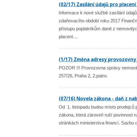
(02/17) Zasílání údajů pro placen
Informace k nové službě zasílání údaj
zdaňovacího období roku 2017 Finančn
přístupu poplatníkům daně z nemovitých
placení…
(1/17) Změna adresy provozovny
POZOR !!! Provozovna správy nemovito
257/26, Praha 2, 2.patro.
(07/16) Novela zákona - daň z nab
Od 1. listopadu budou místo prodejců pl
zákona, která zároveň ruší povinnost r
stránkách ministerstva financí. Sazbu