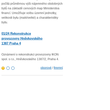
počítá průměrnou výši nájemného obdobných
Průměrná roční míra inflace vyjádř
bytů na základě cenových map Ministerstva
přírůstkem průměrného indexu
financí. Umožňuje volbu územní jednotky,
spotřebitelských cen
velikosti bytu (malé/velké) a charakteristiky
(CPI – Consumer Price Index) za 1
bytu.
roku 2022 proti průměru 12 měsíců
01/23 Mzdová agenda od 1.
01/24 Rekonstrukce
1. 2023
provozovny Hněvkovského
1387 Praha 4
Minimální mzda v roce 2023 – vlád
rozhodla zvýšit minimální měsíční
300,- Kč a minimální hodinovou sa
Oznámení o rekonstrukci provozovny IKON
103,80 Kč.
spol. s r.o., Hněvkovského 1387/2, Praha 4.
oborové
/
firemní