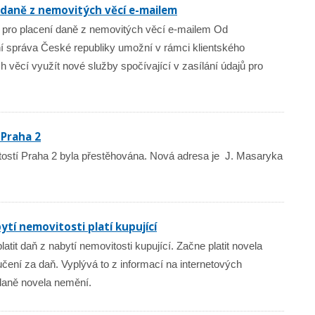
í daně z nemovitých věcí e-mailem
ů pro placení daně z nemovitých věcí e-mailem Od
í správa České republiky umožní v rámci klientského
 věcí využít nové služby spočívající v zasílání údajů pro
 Praha 2
stí Praha 2 byla přestěhována. Nová adresa je J. Masaryka
ytí nemovitosti platí kupující
atit daň z nabytí nemovitosti kupující. Začne platit novela
učení za daň. Vyplývá to z informací na internetových
 daně novela nemění.