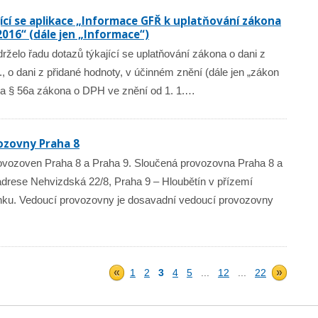
ící se aplikace „Informace GFŘ k uplatňování zákona
2016“ (dále jen „Informace“)
drželo řadu dotazů týkající se uplatňování zákona o dani z
, o dani z přidané hodnoty, v účinném znění (dále jen „zákon
 a § 56a zákona o DPH ve znění od 1. 1.…
ozovny Praha 8
rovozoven Praha 8 a Praha 9. Sloučená provozovna Praha 8 a
adrese Nehvizdská 22/8, Praha 9 – Hloubětín v přízemí
u. Vedoucí provozovny je dosavadní vedoucí provozovny
«
»
1
2
3
4
5
...
12
...
22