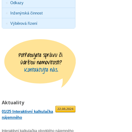
Odkazy
Inženýrská činnost
Výběrová řízení
Aktuality
01.09.2025
22.08.2024
01/25 Interaktivní kalkulačka
02/23 Zveřejnění průměrné
nájemného
roční míry inflace
Interaktivní kalkulačka obvyklého nájemného
Věc: Výpis ze statistického zjišťo