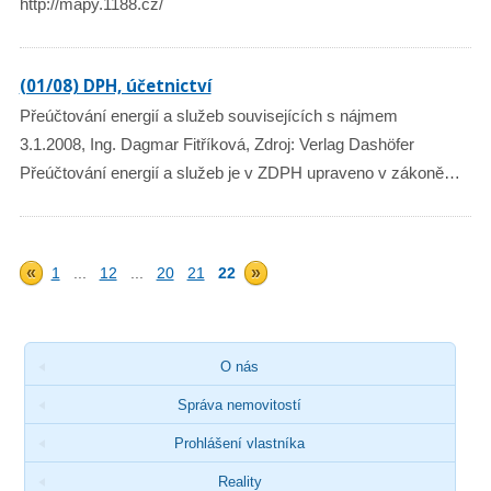
http://mapy.1188.cz/
(01/08) DPH, účetnictví
Přeúčtování energií a služeb souvisejících s nájmem
3.1.2008, Ing. Dagmar Fitříková, Zdroj: Verlag Dashöfer
Přeúčtování energií a služeb je v ZDPH upraveno v zákoně…
«
»
1
...
12
...
20
21
22
O nás
Správa nemovitostí
Prohlášení vlastníka
Reality