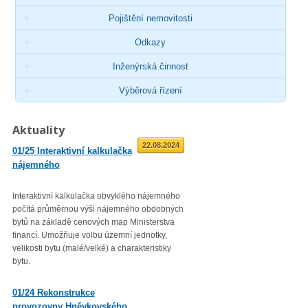
Pojištění nemovitosti
Odkazy
Inženýrská činnost
Výběrová řízení
Aktuality
01.09.2025
22.08.2024
01/25 Interaktivní kalkulačka
02/23 Zveřejnění průměrné
nájemného
roční míry inflace
Interaktivní kalkulačka obvyklého nájemného
Věc: Výpis ze statistického zjiš
počítá průměrnou výši nájemného obdobných
Průměrná roční míra inflace vyjá
bytů na základě cenových map Ministerstva
přírůstkem průměrného indexu
financí. Umožňuje volbu územní jednotky,
spotřebitelských cen
velikosti bytu (malé/velké) a charakteristiky
(CPI – Consumer Price Index) za
bytu.
roku 2022 proti průměru 12 měsí
01/23 Mzdová agenda od 1.
01/24 Rekonstrukce
1. 2023
provozovny Hněvkovského