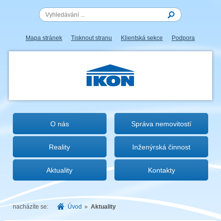
Mapa stránek
Tisknout stranu
Klientská sekce
Podpora
IKON.CZ
O nás
Správa nemovitostí
Reality
Inženýrská činnost
Aktuality
Kontakty
nacházíte se:
Úvod
»
Aktuality