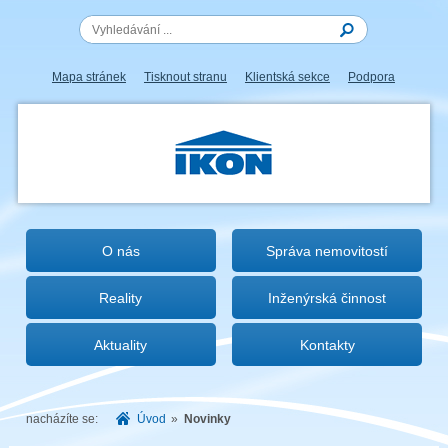
Mapa stránek
Tisknout stranu
Klientská sekce
Podpora
IKON.CZ
O nás
Správa nemovitostí
Reality
Inženýrská činnost
Aktuality
Kontakty
nacházíte se:
Úvod
»
Novinky