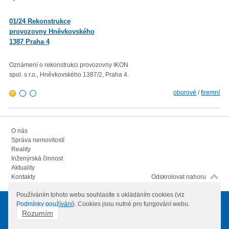
01/23 Mzdová agenda od 1.
01/24 Rekonstrukce
1. 2023
provozovny Hněvkovského
1387 Praha 4
Minimální mzda v roce 2023 – vl
rozhodla zvýšit minimální měsíč
300,- Kč a minimální hodinovou 
Oznámení o rekonstrukci provozovny IKON
103,80 Kč.
spol. s r.o., Hněvkovského 1387/2, Praha 4.
oborové
/
firemní
O nás
Správa nemovitostí
Reality
Inženýrská činnost
Aktuality
Kontakty
Odskrolovat nahoru
Používáním tohoto webu souhlasíte s ukládáním cookies (viz
Podmínky používání
). Cookies jsou nutné pro fungování webu.
© 2012
IKON spol. s.r.o.
Všechna práva vyhrazena
Rozumím