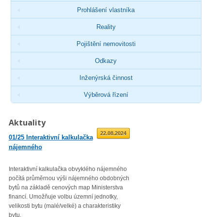
Prohlášení vlastníka
Reality
Pojištění nemovitosti
Odkazy
Inženýrská činnost
Výběrová řízení
Aktuality
01.09.2025
22.08.2024
01/25 Interaktivní kalkulačka
02/23 Zveřejnění průměrné
nájemného
roční míry inflace
Interaktivní kalkulačka obvyklého nájemného
Věc: Výpis ze statistického zjiš
počítá průměrnou výši nájemného obdobných
Průměrná roční míra inflace vyjá
bytů na základě cenových map Ministerstva
přírůstkem průměrného indexu
financí. Umožňuje volbu územní jednotky,
spotřebitelských cen
velikosti bytu (malé/velké) a charakteristiky
(CPI – Consumer Price Index) za
bytu.
roku 2022 proti průměru 12 měsí