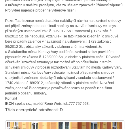
prohlídku všech volných nebytových a komerčních prostor vhodných
a určených k dalšímu pronájmu, vše za účelem zpracování žádostí zájemců.
Pro výběr nájemce proběhne výběrové řízení.
Pozn. Tato inzerce nemá charakter nabídky či návrhu na uzavření smlouvy
ani přijetí, změny nebo odmítnutí nabídky na uzavření smlouvy ve smyslu
příslušných ustanovení zák. č. 89/2012 Sb. ustanovení § 1757 zák. č.
89/2012 Sb. se nepoužijí. Vztahuje-li se tato inzerce k jednání o smlouvě,
bere případný zájemce v návaznosti na ustanovení § 1729 zákona č.
89/2012 Sb., občanský zákoník v platném znění na vědomí, že
u Statutárního města Karlovy Vary podléhá uzavírání smluv pravidlům
plynoucím ze zákona č. 128/2000 Sb., o obcích v platném znění. Důvodné
očekávání uzavření smlouvy je tak možné až po příslušném interním
schválení smlouvy v procesu rozhodování Statutárního města Karlovy Vary.
Statutární město Karlovy Vary vylučuje možnost přijetí návrhu smlouvy
s jakýmikoli změnami, dodatky či odchylkami v souladu s ustanovení §
1740 zákona č. 89/2012, občanský zákoník v platném znění. Navržení
změn, dodatků či odchylek je považováno toliko za podnět k dalšímu
jednání o obsahu smlouvy.
Kontakt
IKON spol. s r.o.
, makléř René Weis, tel.​:777 757 963.​
Třída energetické náročnosti: D