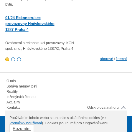
bytu.
roku 2022 proti průměru 12 měsí
01/23 Mzdová agenda od 1.
01/24 Rekonstrukce
1. 2023
provozovny Hněvkovského
1387 Praha 4
Minimální mzda v roce 2023 – vl
rozhodla zvýšit minimální měsíč
300,- Kč a minimální hodinovou 
Oznámení o rekonstrukci provozovny IKON
103,80 Kč.
spol. s r.o., Hněvkovského 1387/2, Praha 4.
oborové
/
firemní
O nás
Správa nemovitostí
Reality
Inženýrská činnost
Aktuality
Kontakty
Odskrolovat nahoru
Používáním tohoto webu souhlasíte s ukládáním cookies (viz
Podmínky používání
). Cookies jsou nutné pro fungování webu.
© 2012
IKON spol. s.r.o.
Všechna práva vyhrazena
Rozumím