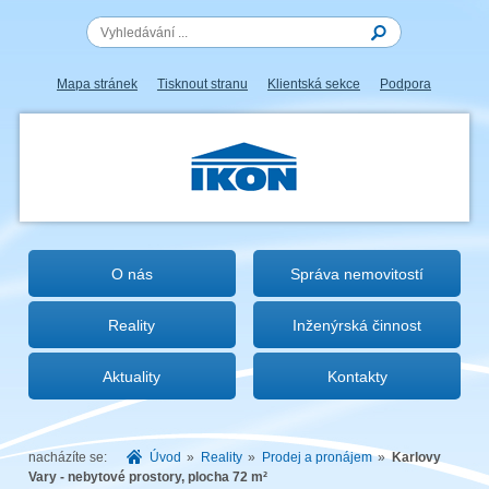
Mapa stránek
Tisknout stranu
Klientská sekce
Podpora
IKON.CZ
O nás
Správa nemovitostí
Reality
Inženýrská činnost
Aktuality
Kontakty
nacházíte se:
Úvod
»
Reality
»
Prodej a pronájem
»
Karlovy
Vary - nebytové prostory, plocha 72 m²