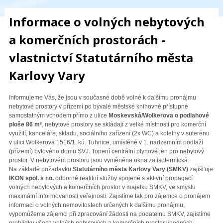
Informace o volných nebytových
a komerčních prostorách -
vlastnictví
Statutárního města
Karlovy Vary
Informujeme Vás, že jsou v současné době volné k dalšímu pronájmu
nebytové prostory v přízemí po bývalé městské knihovně přístupné
samostatným vchodem přímo z ulice
Moskevská/Wolkerova o podlahové
ploše 86 m²
, nebytové prostory se skládají z velké místnosti pro komerční
využití, kanceláře, skladu, sociálního zařízení (2x WC) a kotelny v suterénu
v ulici Wolkerova 1516/1, kú. Tuhnice, umístěné v 1. nadzemním podlaží
(přízemí) bytového domu SVJ. Topení centrální plynové jen pro nebytový
prostor. V nebytovém prostoru jsou vyměněna okna za isotermická.
Na základě požadavku
Statutárního města Karlovy Vary (SMKV)
zajišťuje
IKON spol. s r.o.
odborné realitní služby spojené s aktivní propagací
volných nebytových a komerčních prostor v majetku SMKV, ve smyslu
maximální informovanosti veřejnosti. Zajistíme tak pro zájemce o pronájem
informaci o volných nemovitostech určených k dalšímu pronájmu,
vypomůžeme zájemci při zpracování žádosti na podatelnu SMKV, zajistíme