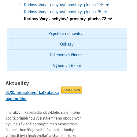
Karlovy Vary - nebytové prostory, plocha 175 m²
Karlovy Vary - nebytové prostory, plocha 75 m²
Karlovy Vary - nebytové prostory, plocha 72 m²
Pojištění nemovitosti
Odkazy
Inženýrská činnost
Výběrová řízení
Aktuality
01.09.2025
22.08.2024
01/25 Interaktivní kalkulačka
02/23 Zveřejnění průměrné
nájemného
roční míry inflace
Interaktivní kalkulačka obvyklého nájemného
Věc: Výpis ze statistického zjiš
počítá průměrnou výši nájemného obdobných
Průměrná roční míra inflace vyjá
bytů na základě cenových map Ministerstva
přírůstkem průměrného indexu
financí. Umožňuje volbu územní jednotky,
spotřebitelských cen
velikosti bytu (malé/velké) a charakteristiky
(CPI – Consumer Price Index) za