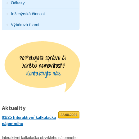
Odkazy
Inženýrská činnost
Výběrová řízení
Aktuality
01.09.2025
22.08.2024
01/25 Interaktivní kalkulačka
02/23 Zveřejnění průměrné
nájemného
roční míry inflace
Interaktivní kalkulačka obvyklého nájemného
Věc: Výpis ze statistického zjišťo