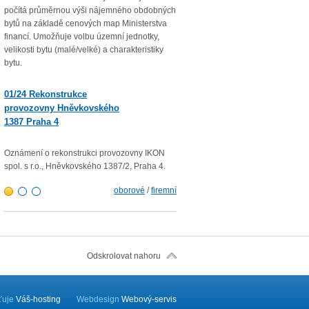
počítá průměrnou výši nájemného obdobných
Průměrná roční míra inflace vyjádř
bytů na základě cenových map Ministerstva
přírůstkem průměrného indexu
financí. Umožňuje volbu územní jednotky,
spotřebitelských cen
velikosti bytu (malé/velké) a charakteristiky
(CPI – Consumer Price Index) za 1
bytu.
roku 2022 proti průměru 12 měsíců
01/23 Mzdová agenda od 1.
01/24 Rekonstrukce
1. 2023
provozovny Hněvkovského
1387 Praha 4
Minimální mzda v roce 2023 – vlád
rozhodla zvýšit minimální měsíční
300,- Kč a minimální hodinovou sa
Oznámení o rekonstrukci provozovny IKON
103,80 Kč.
spol. s r.o., Hněvkovského 1387/2, Praha 4.
oborové
/
firemní
Odskrolovat nahoru
šťuje
Váš-hosting
Webdesign
Webový-servis