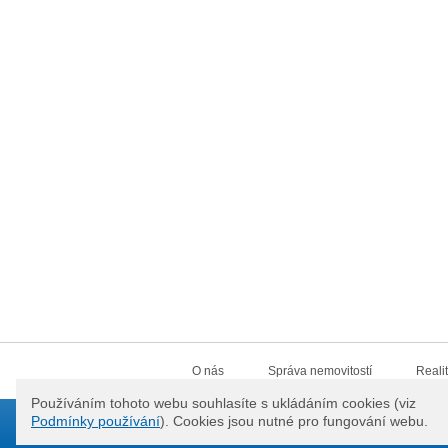
O nás
Správa nemovitostí
Reali
Používáním tohoto webu souhlasíte s ukládáním cookies (viz
Podmínky používání
). Cookies jsou nutné pro fungování webu.
© 2012
IKON spol. s.r.o.
Všechna p