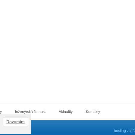
ty
Inženýrská činnost
Aktuality
Kontakty
Rozumím
ráva vyhrazena
hosting zaji