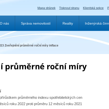
Mapa stránek
Tisknout stranu
Klientská sekce
P
O nás
Správa nemovitostí
Reality
Inženýrská činn
/23 Zveřejnění průměrné roční míry inflace
í průměrné roční míry
í
 přírůstkem průměrného indexu spotřebitelských cen
ěsíců roku 2022 proti průměru 12 měsíců roku 2021