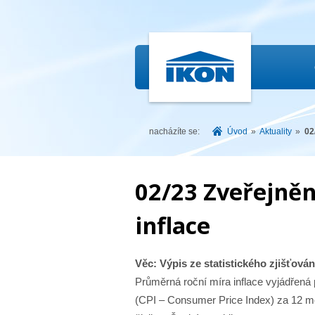
IKON.CZ
nacházíte se:
Úvod
»
Aktuality
»
02
02/23 Zveřejněn
inflace
Věc: Výpis ze statistického zjišťován
Průměrná roční míra inflace vyjádřená
(CPI – Consumer Price Index) za 12 m