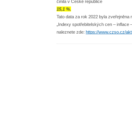
činila v České republice
15,1 %.
Tato data za rok 2022 byla zveřejněna
„Indexy spotřebitelských cen – inflace 
naleznete zde:
https://www.czso.cz/akt