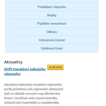
Prohlášení vlastníka
Reality
Pojištění nemovitosti
Odkazy
Inženýrská činnost
Výběrová řízení
Aktuality
01.09.2025
22.08.2024
01/25 Interaktivní kalkulačka
02/23 Zveřejnění průměrné
nájemného
roční míry inflace
Interaktivní kalkulačka obvyklého nájemného
Věc: Výpis ze statistického zjiš
počítá průměrnou výši nájemného obdobných
Průměrná roční míra inflace vyjá
bytů na základě cenových map Ministerstva
přírůstkem průměrného indexu
financí. Umožňuje volbu územní jednotky,
spotřebitelských cen
velikosti bytu (malé/velké) a charakteristiky
(CPI – Consumer Price Index) za