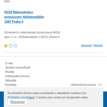
bytu.
roku 2022 proti průměru 12 měsí
01/23 Mzdová agenda od 1.
01/24 Rekonstrukce
1. 2023
provozovny Hněvkovského
1387 Praha 4
Minimální mzda v roce 2023 – vl
rozhodla zvýšit minimální měsíč
300,- Kč a minimální hodinovou 
Oznámení o rekonstrukci provozovny IKON
103,80 Kč.
spol. s r.o., Hněvkovského 1387/2, Praha 4.
oborové
/
firemní
O nás
Správa nemovitostí
Reality
Inženýrská činnost
Aktuality
Kontakty
Odskrolovat nahoru
Používáním tohoto webu souhlasíte s ukládáním cookies (viz
Podmínky používání
). Cookies jsou nutné pro fungování webu.
© 2012
IKON spol. s.r.o.
Všechna práva vyhrazena
Rozumím