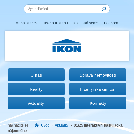
Mapa stránek
Tisknout stranu
Klientská sekce
Podpora
IKON.CZ
O nás
Správa nemovitostí
Reality
Inženýrská činnost
Aktuality
Kontakty
nacházíte se:
Úvod
»
Aktuality
»
01/25 Interaktivní kalkulačka
nájemného