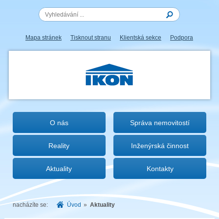
Mapa stránek
Tisknout stranu
Klientská sekce
Podpora
IKON.CZ
O nás
Správa nemovitostí
Reality
Inženýrská činnost
Aktuality
Kontakty
nacházíte se:
Úvod
»
Aktuality