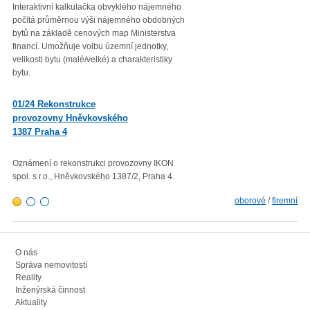
Interaktivní kalkulačka obvyklého nájemného
Věc: Výpis ze statistického zjiš
počítá průměrnou výši nájemného obdobných
Průměrná roční míra inflace vyjá
bytů na základě cenových map Ministerstva
přírůstkem průměrného indexu
financí. Umožňuje volbu územní jednotky,
spotřebitelských cen
velikosti bytu (malé/velké) a charakteristiky
(CPI – Consumer Price Index) za
bytu.
roku 2022 proti průměru 12 měsí
01/23 Mzdová agenda od 1.
01/24 Rekonstrukce
1. 2023
provozovny Hněvkovského
1387 Praha 4
Minimální mzda v roce 2023 – vl
rozhodla zvýšit minimální měsíč
300,- Kč a minimální hodinovou 
Oznámení o rekonstrukci provozovny IKON
103,80 Kč.
spol. s r.o., Hněvkovského 1387/2, Praha 4.
oborové
/
firemní
O nás
Správa nemovitostí
Reality
Inženýrská činnost
Aktuality