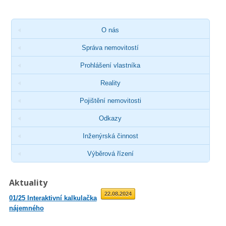
O nás
Správa nemovitostí
Prohlášení vlastníka
Reality
Pojištění nemovitosti
Odkazy
Inženýrská činnost
Výběrová řízení
Aktuality
01.09.2025
22.08.2024
01/25 Interaktivní kalkulačka
02/23 Zveřejnění průměrné
nájemného
roční míry inflace