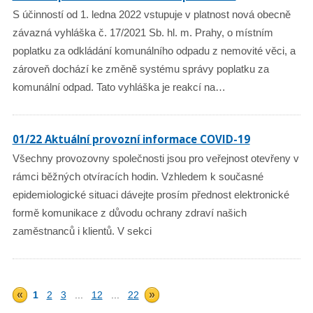
S účinností od 1. ledna 2022 vstupuje v platnost nová obecně
závazná vyhláška č. 17/2021 Sb. hl. m. Prahy, o místním
poplatku za odkládání komunálního odpadu z nemovité věci, a
zároveň dochází ke změně systému správy poplatku za
komunální odpad. Tato vyhláška je reakcí na…
01/22 Aktuální provozní informace COVID-19
Všechny provozovny společnosti jsou pro veřejnost otevřeny v
rámci běžných otvíracích hodin. Vzhledem k současné
epidemiologické situaci dávejte prosím přednost elektronické
formě komunikace z důvodu ochrany zdraví našich
zaměstnanců i klientů. V sekci
«
»
1
2
3
...
12
...
22