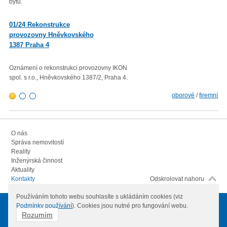
bytu.
roku 2022 proti průměru 12 měsí
01/23 Mzdová agenda od 1.
01/24 Rekonstrukce
1. 2023
provozovny Hněvkovského
1387 Praha 4
Minimální mzda v roce 2023 – vl
rozhodla zvýšit minimální měsíč
300,- Kč a minimální hodinovou 
Oznámení o rekonstrukci provozovny IKON
103,80 Kč.
spol. s r.o., Hněvkovského 1387/2, Praha 4.
oborové
/
firemní
O nás
Správa nemovitostí
Reality
Inženýrská činnost
Aktuality
Kontakty
Odskrolovat nahoru
Používáním tohoto webu souhlasíte s ukládáním cookies (viz
Podmínky používání
). Cookies jsou nutné pro fungování webu.
© 2012
IKON spol. s.r.o.
Všechna práva vyhrazena
Rozumím