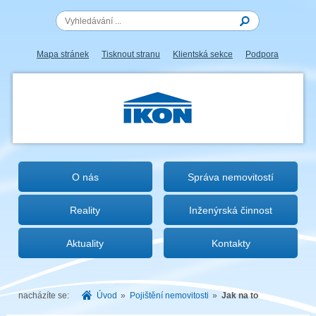
Mapa stránek
Tisknout stranu
Klientská sekce
Podpora
IKON.CZ
O nás
Správa nemovitostí
Reality
Inženýrská činnost
Aktuality
Kontakty
nacházíte se:
Úvod
»
Pojištění nemovitosti
»
Jak na to