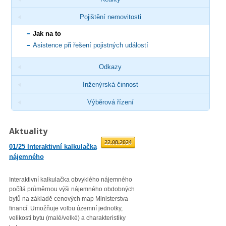
Pojištění nemovitosti
Jak na to
Asistence při řešení pojistných událostí
Odkazy
Inženýrská činnost
Výběrová řízení
Aktuality
01.09.2025
22.08.2024
01/25 Interaktivní kalkulačka
02/23 Zveřejnění průměrné
nájemného
roční míry inflace
Interaktivní kalkulačka obvyklého nájemného
Věc: Výpis ze statistického zjiš
počítá průměrnou výši nájemného obdobných
Průměrná roční míra inflace vyjá
bytů na základě cenových map Ministerstva
přírůstkem průměrného indexu
financí. Umožňuje volbu územní jednotky,
spotřebitelských cen
velikosti bytu (malé/velké) a charakteristiky
(CPI – Consumer Price Index) za