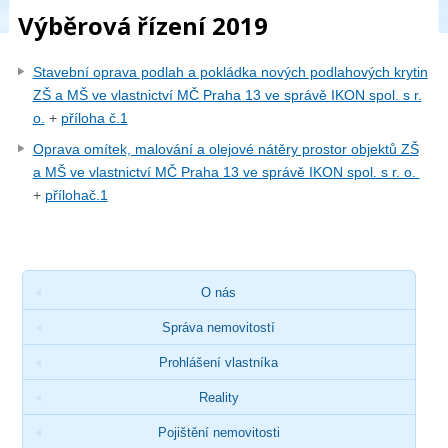
Výběrová řízení 2019
Stavební oprava podlah a pokládka nových podlahových krytin
ZŠ a MŠ ve vlastnictví MČ Praha 13 ve správě IKON spol. s r.
o.
+
příloha č.1
Oprava omítek, malování a olejové nátěry prostor objektů ZŠ
a MŠ ve vlastnictví MČ Praha 13 ve správě IKON spol. s r. o.
+
přílohač.1
O nás
Správa nemovitostí
Prohlášení vlastníka
Reality
Pojištění nemovitosti