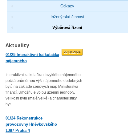
Odkazy
Inženýrská činnost
Výběrová řízení
Aktuality
01.09.2025
22.08.2024
01/25 Interaktivní kalkulačka
02/23 Zveřejnění průměrné
nájemného
roční míry inflace
Interaktivní kalkulačka obvyklého nájemného
Věc: Výpis ze statistického zjiš
počítá průměrnou výši nájemného obdobných
Průměrná roční míra inflace vyjá
bytů na základě cenových map Ministerstva
přírůstkem průměrného indexu
financí. Umožňuje volbu územní jednotky,
spotřebitelských cen
velikosti bytu (malé/velké) a charakteristiky
(CPI – Consumer Price Index) za
bytu.
roku 2022 proti průměru 12 měsí
01/23 Mzdová agenda od 1.
01/24 Rekonstrukce
1. 2023
provozovny Hněvkovského
1387 Praha 4
Minimální mzda v roce 2023 – vl
rozhodla zvýšit minimální měsíč