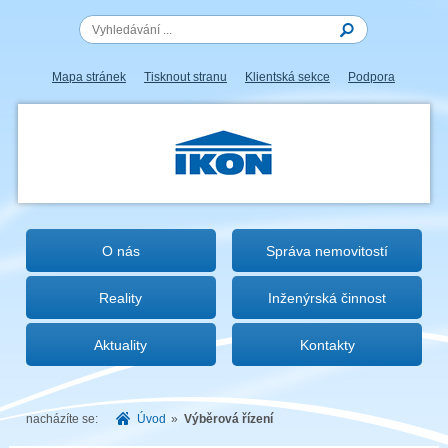
Mapa stránek
Tisknout stranu
Klientská sekce
Podpora
IKON.CZ
O nás
Správa nemovitostí
Reality
Inženýrská činnost
Aktuality
Kontakty
nacházíte se:
Úvod
»
Výběrová řízení