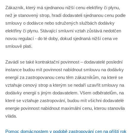
Zákazník, který má sjednanou nižší cenu elektřiny či plynu,
než je stanovený strop, hradí dodavateli sjednanou cenu podle
smlouvy o dodávce nebo sdružených službách dodávky
elektřiny či plynu. Stávající smluvní vztah zůstává nedotčen
novou regulací - do té doby, dokud sjednaná nižší cena ve
smlouvě platí.
Zavádí se také kontraktační povinnost – dodavatelé poslední
instance budou mít povinnost nabídnout smlouvu na dodávky
energií za zastropovanou cenu těm zákazníkům, na které se
vztahuje cenový strop a kterým se nedaří uzavřít smlouvy na
dodávky energií s jiným dodavatelem. Všem odběratelům, na
které se vztahuje zastropování, budou mít všichni dodavatelé
energie povinnost nabídnout maximální cenu, kterou stanovila
vláda.
Pomoc domácnostem v podobě zastropování cen na příští rok