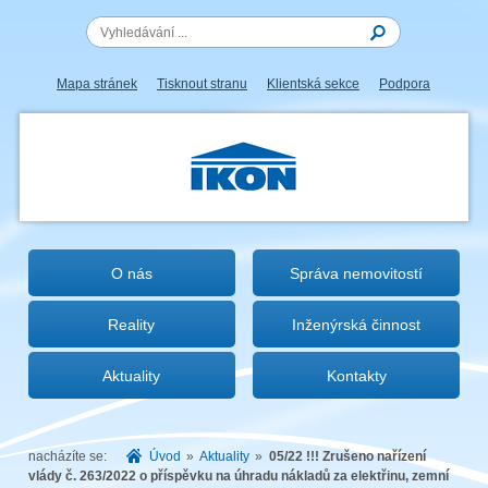
Mapa stránek
Tisknout stranu
Klientská sekce
Podpora
IKON.CZ
O nás
Správa nemovitostí
Reality
Inženýrská činnost
Aktuality
Kontakty
nacházíte se:
Úvod
»
Aktuality
»
05/22 !!! Zrušeno nařízení
vlády č. 263/2022 o příspěvku na úhradu nákladů za elektřinu, zemní