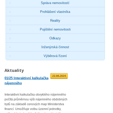
Správa nemovitostí
Prohlášení vlastníka
Reality
Pojištění nemovitosti
Odkazy
Inženýrská činnost
Výběrová řízení
Aktuality
01.09.2025
22.08.2024
01/25 Interaktivní kalkulačka
02/23 Zveřejnění průměrné
nájemného
roční míry inflace
Interaktivní kalkulačka obvyklého nájemného
Věc: Výpis ze statistického zjiš
počítá průměrnou výši nájemného obdobných
Průměrná roční míra inflace vyjá
bytů na základě cenových map Ministerstva
přírůstkem průměrného indexu
financí. Umožňuje volbu územní jednotky,
spotřebitelských cen