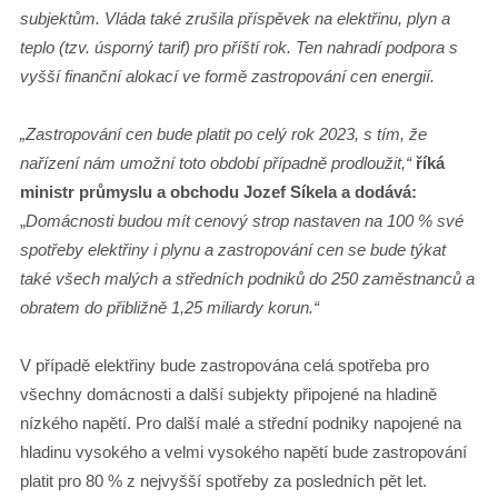
subjektům. Vláda také zrušila příspěvek na elektřinu, plyn a
teplo (tzv. úsporný tarif) pro příští rok. Ten nahradí podpora s
vyšší finanční alokací ve formě zastropování cen energií.
„Zastropování cen bude platit po celý rok 2023, s tím, že
nařízení nám umožní toto období případně prodloužit,“
říká
ministr průmyslu a obchodu Jozef Síkela a dodává:
„
Domácnosti budou mít cenový strop nastaven na 100 % své
spotřeby elektřiny i plynu a zastropování cen se bude týkat
také všech malých a středních podniků do 250 zaměstnanců a
obratem do přibližně 1,25 miliardy korun.“
V případě elektřiny bude zastropována celá spotřeba pro
všechny domácnosti a další subjekty připojené na hladině
nízkého napětí. Pro další malé a střední podniky napojené na
hladinu vysokého a velmi vysokého napětí bude zastropování
platit pro 80 % z nejvyšší spotřeby za posledních pět let.