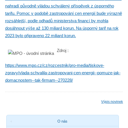
nahradí původně vládou schválený příspěvek z úsporného
tarifu. Pomoc v podobě zastropování cen energií bude výrazně
rozsáhlejší, podle odhadů ministerstva financí by mohla
dosáhnout výše až 130 miliard korun. Na úsporný tarif na rok
2023 bylo připraveno 22 miliard korun.
Zdroj :
https://www.mpo.cz/cz/rozcestnik/pro-media/tiskove-
zpravy/vlada-schvalila-zastropovani-cen-energii--pomuze-jak-
domacnostem--tak-firmam--270228/
Výpis novinek
O nás