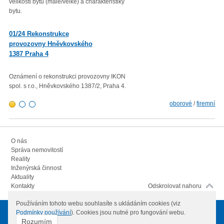
velikosti bytu (malé/velké) a charakteristiky
(CPI – Consumer Price Index) za
bytu.
roku 2022 proti průměru 12 měsí
01/23 Mzdová agenda od 1.
01/24 Rekonstrukce
1. 2023
provozovny Hněvkovského
1387 Praha 4
Minimální mzda v roce 2023 – vl
rozhodla zvýšit minimální měsíč
300,- Kč a minimální hodinovou 
Oznámení o rekonstrukci provozovny IKON
103,80 Kč.
spol. s r.o., Hněvkovského 1387/2, Praha 4.
oborové
/
firemní
O nás
Správa nemovitostí
Reality
Inženýrská činnost
Aktuality
Kontakty
Odskrolovat nahoru
Používáním tohoto webu souhlasíte s ukládáním cookies (viz
Podmínky používání
). Cookies jsou nutné pro fungování webu.
© 2012
IKON spol. s.r.o.
Všechna práva vyhrazena
Rozumím