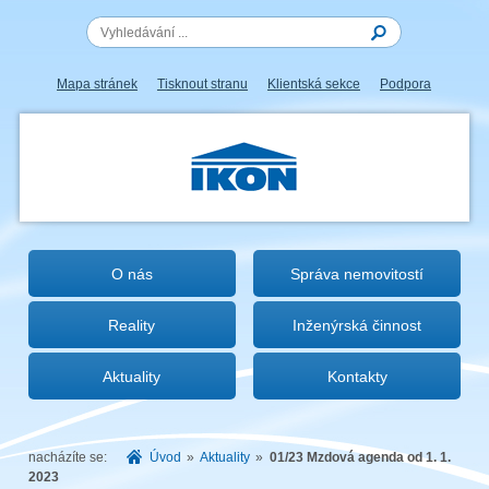
Mapa stránek
Tisknout stranu
Klientská sekce
Podpora
IKON.CZ
O nás
Správa nemovitostí
Reality
Inženýrská činnost
Aktuality
Kontakty
nacházíte se:
Úvod
»
Aktuality
»
01/23 Mzdová agenda od 1. 1.
2023