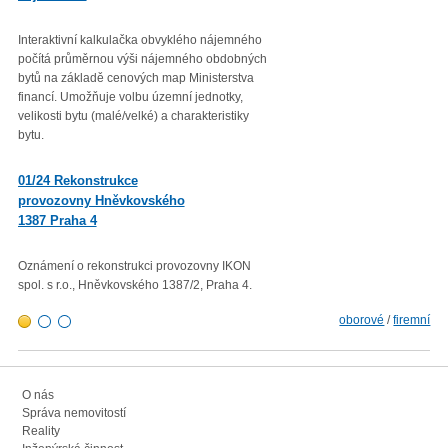
Interaktivní kalkulačka obvyklého nájemného
Věc: Výpis ze statistického zjiš
počítá průměrnou výši nájemného obdobných
Průměrná roční míra inflace vyjá
bytů na základě cenových map Ministerstva
přírůstkem průměrného indexu
financí. Umožňuje volbu územní jednotky,
spotřebitelských cen
velikosti bytu (malé/velké) a charakteristiky
(CPI – Consumer Price Index) za
bytu.
roku 2022 proti průměru 12 měsí
01/23 Mzdová agenda od 1.
01/24 Rekonstrukce
1. 2023
provozovny Hněvkovského
1387 Praha 4
Minimální mzda v roce 2023 – vl
rozhodla zvýšit minimální měsíč
300,- Kč a minimální hodinovou 
Oznámení o rekonstrukci provozovny IKON
103,80 Kč.
spol. s r.o., Hněvkovského 1387/2, Praha 4.
oborové
/
firemní
O nás
Správa nemovitostí
Reality