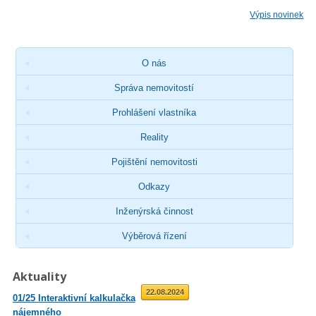
Výpis novinek
O nás
Správa nemovitostí
Prohlášení vlastníka
Reality
Pojištění nemovitosti
Odkazy
Inženýrská činnost
Výběrová řízení
Aktuality
01.09.2025
22.08.2024
01/25 Interaktivní kalkulačka
02/23 Zveřejnění průměrné
nájemného
roční míry inflace