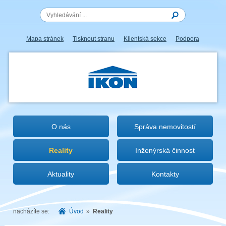
Mapa stránek
Tisknout stranu
Klientská sekce
Podpora
IKON.CZ
O nás
Správa nemovitostí
Reality
Inženýrská činnost
Aktuality
Kontakty
nacházíte se:
Úvod
»
Reality