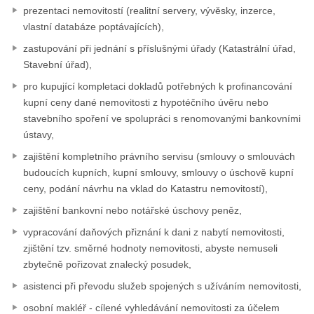
prezentaci nemovitostí (realitní servery, vývěsky, inzerce,
vlastní databáze poptávajících),
zastupování při jednání s příslušnými úřady (Katastrální úřad,
Stavební úřad),
pro kupující kompletaci dokladů potřebných k profinancování
kupní ceny dané nemovitosti z hypotéčního úvěru nebo
stavebního spoření ve spolupráci s renomovanými bankovními
ústavy,
zajištění kompletního právního servisu (smlouvy o smlouvách
budoucích kupních, kupní smlouvy, smlouvy o úschově kupní
ceny, podání návrhu na vklad do Katastru nemovitostí),
zajištění bankovní nebo notářské úschovy peněz,
vypracování daňových přiznání k dani z nabytí nemovitosti,
zjištění tzv. směrné hodnoty nemovitosti, abyste nemuseli
zbytečně pořizovat znalecký posudek,
asistenci při převodu služeb spojených s užíváním nemovitosti,
osobní makléř - cílené vyhledávání nemovitosti za účelem